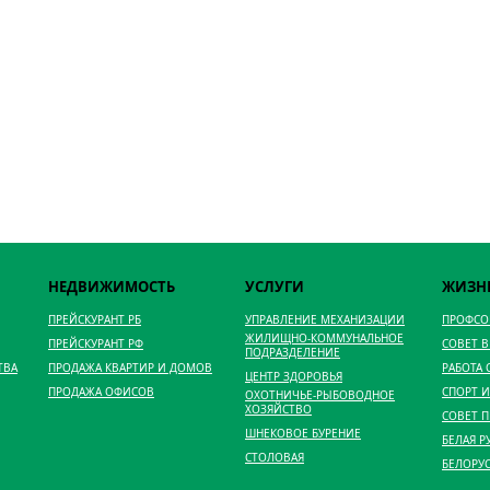
НЕДВИЖИМОСТЬ
УСЛУГИ
ЖИЗН
ПРЕЙСКУРАНТ РБ
УПРАВЛЕНИЕ МЕХАНИЗАЦИИ
ПРОФС
ЖИЛИЩНО-КОММУНАЛЬНОЕ
ПРЕЙСКУРАНТ РФ
СОВЕТ 
ПОДРАЗДЕЛЕНИЕ
ТВА
ПРОДАЖА КВАРТИР И ДОМОВ
РАБОТА
ЦЕНТР ЗДОРОВЬЯ
ПРОДАЖА ОФИСОВ
СПОРТ И
ОХОТНИЧЬЕ-РЫБОВОДНОЕ
ХОЗЯЙСТВО
СОВЕТ 
ШНЕКОВОЕ БУРЕНИЕ
БЕЛАЯ Р
СТОЛОВАЯ
БЕЛОРУ