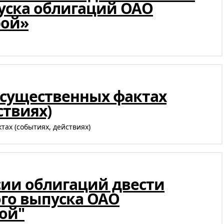
пуска облигаций ОАО
рой»
существенных фактах
ствиях)
ах (событиях, действиях)
сии облигаций двести
ого выпуска ОАО
ой"