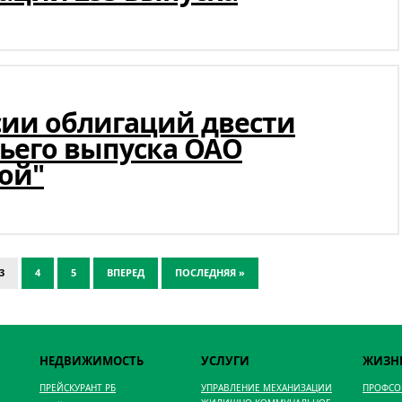
сии облигаций двести
тьего выпуска ОАО
ой"
3
4
5
ВПЕРЕД
ПОСЛЕДНЯЯ »
НЕДВИЖИМОСТЬ
УСЛУГИ
ЖИЗН
ПРЕЙСКУРАНТ РБ
УПРАВЛЕНИЕ МЕХАНИЗАЦИИ
ПРОФС