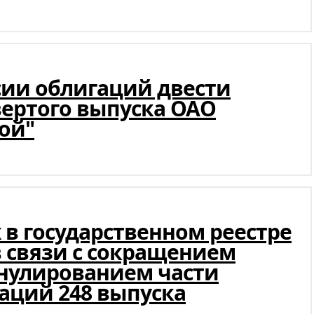
сии облигаций двести
вертого выпуска ОАО
ой"
в государственном реестре
в связи с сокращением
ннулированием части
аций 248 выпуска