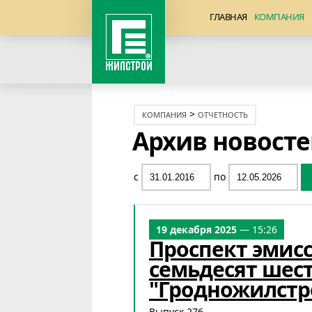
ГЛАВНАЯ
КОМПАНИЯ
>
КОМПАНИЯ
ОТЧЕТНОСТЬ
Архив новост
с
по
19 декабря 2025
— 15:26
Проспект эмис
семьдесят шес
"Гродножилстр
Выпуск 276