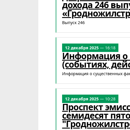
дохода 246 вы
«Гродножилст
Выпуск 246
12 декабря 2025
— 16:18
Информация о 
(событиях, дей
Информация о существенных факт
12 декабря 2025
— 10:28
Проспект эмис
семидесят пят
"Гродножилстр