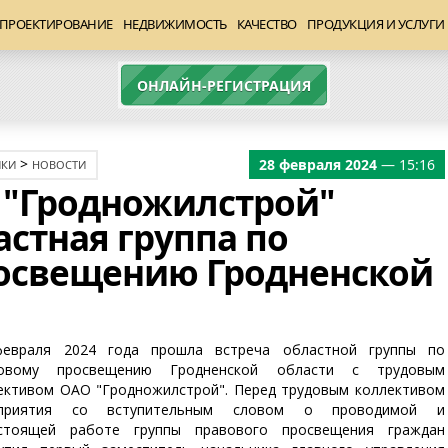
ПРОЕКТИРОВАНИЕ
НЕДВИЖИМОСТЬ
КАЧЕСТВО
ПРОДУКЦИЯ И УСЛУГИ
ОНЛАЙН-РЕГИСТРАЦИЯ
>
28 февраля 2024
— 15:16
ИКИ
НОВОСТИ
О "Гродножилстрой"
стная группа по
освещению Гродненской
евраля 2024 года прошла встреча областной группы по
вовому просвещению Гродненской области с трудовым
ективом ОАО "Гродножилстрой". Перед трудовым коллективом
дприятия со вступительным словом о проводимой и
стоящей работе группы правового просвещения граждан