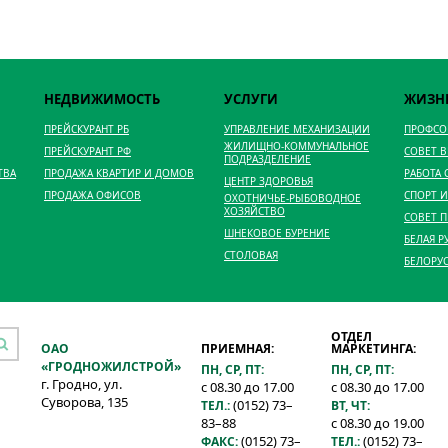
НЕДВИЖИМОСТЬ
УСЛУГИ
ЖИЗН
ПРЕЙСКУРАНТ РБ
УПРАВЛЕНИЕ МЕХАНИЗАЦИИ
ПРОФС
ЖИЛИЩНО-КОММУНАЛЬНОЕ
ПРЕЙСКУРАНТ РФ
СОВЕТ 
ПОДРАЗДЕЛЕНИЕ
ТВА
ПРОДАЖА КВАРТИР И ДОМОВ
РАБОТА
ЦЕНТР ЗДОРОВЬЯ
ПРОДАЖА ОФИСОВ
СПОРТ И
ОХОТНИЧЬЕ-РЫБОВОДНОЕ
ХОЗЯЙСТВО
СОВЕТ 
ШНЕКОВОЕ БУРЕНИЕ
БЕЛАЯ Р
СТОЛОВАЯ
БЕЛОРУ
ОТДЕЛ
ОАО
ПРИЕМНАЯ:
МАРКЕТИНГА:
«ГРОДНОЖИЛСТРОЙ»
ПН, СР, ПТ:
ПН, СР, ПТ:
г. Гродно, ул.
с 08.30 до 17.00
с 08.30 до 17.00
Суворова, 135
(0152) 73–
ТЕЛ.:
ВТ, ЧТ:
83–88
с 08.30 до 19.00
(0152) 73–
(0152) 73–
ФАКС:
ТЕЛ.: