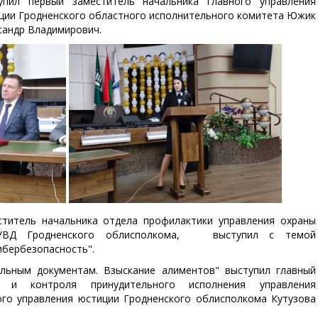
упил первый заместитель начальника главного управления
ции Гродненского областного исполнительного комитета Южик
сандр Владимирович.
ститель начальника отдела профилактики управления охраны
 УВД Гродненского облисполкома, выступил с темой
ибербезопасность".
льным документам. Взыскание алиментов" выступил главный
и и контроля принудительного исполнения управления
ого управления юстиции Гродненского облисполкома Кутузова