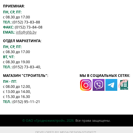
ПРИЕМНАЯ:
ПН, СР, ПТ:
с 08.30 до 17.00
ТЕЛ.:
(0152) 73–83–88
ФАКС:
(0152) 73–84–08
EMAIL:
info@ghb.by
ОТДЕЛ МАРКЕТИНГА:
ПН, СР, ПТ:
с 08.30 до 17.00
ВТ, ЧТ:
с 08.30 до 19.00
ТЕЛ.:
(0152) 73–83–40,
МАГАЗИН "СТРОИТЕЛЬ":
МЫ В СОЦИАЛЬНЫХ СЕТЯХ:
ПН - ПТ:
с 08.00 до 12.00,
с 13.00 до 14.00,
с 15.30 до 16.30
ТЕЛ.:
(0152) 95–11–21
© ОАО «Гродножилстрой», 2026.
Все права защищены.
DEVELOPED BY
MEGA DESIGN-STUDIO
™