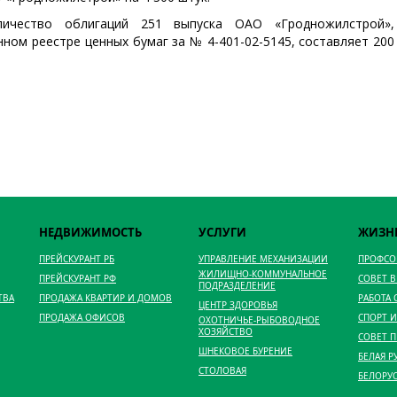
личество облигаций 251 выпуска ОАО «Гродножилстрой»,
нном реестре ценных бумаг за № 4-401-02-5145, составляет 200
НЕДВИЖИМОСТЬ
УСЛУГИ
ЖИЗН
ПРЕЙСКУРАНТ РБ
УПРАВЛЕНИЕ МЕХАНИЗАЦИИ
ПРОФС
ЖИЛИЩНО-КОММУНАЛЬНОЕ
ПРЕЙСКУРАНТ РФ
СОВЕТ 
ПОДРАЗДЕЛЕНИЕ
ТВА
ПРОДАЖА КВАРТИР И ДОМОВ
РАБОТА
ЦЕНТР ЗДОРОВЬЯ
ПРОДАЖА ОФИСОВ
СПОРТ И
ОХОТНИЧЬЕ-РЫБОВОДНОЕ
ХОЗЯЙСТВО
СОВЕТ 
ШНЕКОВОЕ БУРЕНИЕ
БЕЛАЯ Р
СТОЛОВАЯ
БЕЛОРУ