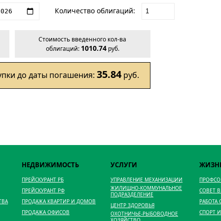
Количество облигаций:
Стоимость введенного кол-ва
1010.74
облигаций:
руб.
35.84
упки до даты погашения:
руб.
НЕДВИЖИМОСТЬ
УСЛУГИ
ЖИЗН
ПРЕЙСКУРАНТ РБ
УПРАВЛЕНИЕ МЕХАНИЗАЦИИ
ПРОФС
ЖИЛИЩНО-КОММУНАЛЬНОЕ
ПРЕЙСКУРАНТ РФ
СОВЕТ 
ПОДРАЗДЕЛЕНИЕ
ТВА
ПРОДАЖА КВАРТИР И ДОМОВ
РАБОТА
ЦЕНТР ЗДОРОВЬЯ
ПРОДАЖА ОФИСОВ
СПОРТ И
ОХОТНИЧЬЕ-РЫБОВОДНОЕ
ХОЗЯЙСТВО