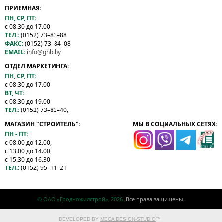
ПРИЕМНАЯ:
ПН, СР, ПТ:
с 08.30 до 17.00
ТЕЛ.:
(0152) 73–83–88
ФАКС:
(0152) 73–84–08
EMAIL:
info@ghb.by
ОТДЕЛ МАРКЕТИНГА:
ПН, СР, ПТ:
с 08.30 до 17.00
ВТ, ЧТ:
с 08.30 до 19.00
ТЕЛ.:
(0152) 73–83–40,
МАГАЗИН "СТРОИТЕЛЬ":
МЫ В СОЦИАЛЬНЫХ СЕТЯХ:
ПН - ПТ:
с 08.00 до 12.00,
с 13.00 до 14.00,
с 15.30 до 16.30
ТЕЛ.:
(0152) 95–11–21
© ОАО «Гродножилстрой», 2026.
Все права защищены.
DEVELOPED BY
MEGA DESIGN-STUDIO
™