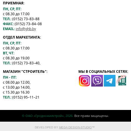
ПРИЕМНАЯ:
ПН, СР, ПТ:
с 08.30 до 17.00
ТЕЛ.:
(0152) 73–83–88
ФАКС:
(0152) 73–84–08
EMAIL:
info@ghb.by
ОТДЕЛ МАРКЕТИНГА:
ПН, СР, ПТ:
с 08.30 до 17.00
ВТ, ЧТ:
с 08.30 до 19.00
ТЕЛ.:
(0152) 73–83–40,
МАГАЗИН "СТРОИТЕЛЬ":
МЫ В СОЦИАЛЬНЫХ СЕТЯХ:
ПН - ПТ:
с 08.00 до 12.00,
с 13.00 до 14.00,
с 15.30 до 16.30
ТЕЛ.:
(0152) 95–11–21
© ОАО «Гродножилстрой», 2026.
Все права защищены.
DEVELOPED BY
MEGA DESIGN-STUDIO
™