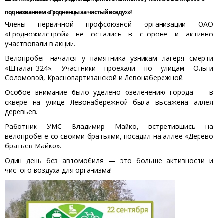
под названием «Гродненцы за чистый воздух»!
Члены первичной профсоюзной организации ОАО
«Гродножилстрой» не остались в стороне и активно
участвовали в акции.
Велопробег начался у памятника узникам лагеря смерти
«Шталаг-324». Участники проехали по улицам Ольги
Соломовой, Краснопартизанской и Левонабережной.
Особое внимание было уделено озеленению города — в
сквере на улице Левонабережной была высажена аллея
деревьев.
Работник УМС Владимир Майко, встретившись на
велопробеге со своими братьями, посадил на аллее «Дерево
братьев Майко».
Один день без автомобиля — это больше активности и
чистого воздуха для организма!