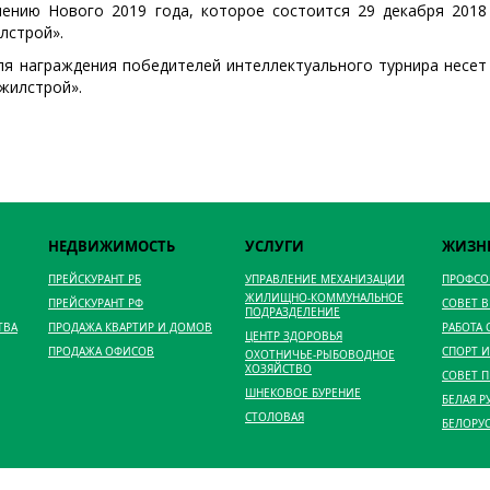
ению Нового 2019 года, которое состоится 29 декабря 2018
лстрой».
ля награждения победителей интеллектуального турнира несет
жилстрой».
НЕДВИЖИМОСТЬ
УСЛУГИ
ЖИЗН
ПРЕЙСКУРАНТ РБ
УПРАВЛЕНИЕ МЕХАНИЗАЦИИ
ПРОФС
ЖИЛИЩНО-КОММУНАЛЬНОЕ
ПРЕЙСКУРАНТ РФ
СОВЕТ 
ПОДРАЗДЕЛЕНИЕ
ТВА
ПРОДАЖА КВАРТИР И ДОМОВ
РАБОТА
ЦЕНТР ЗДОРОВЬЯ
ПРОДАЖА ОФИСОВ
СПОРТ И
ОХОТНИЧЬЕ-РЫБОВОДНОЕ
ХОЗЯЙСТВО
СОВЕТ 
ШНЕКОВОЕ БУРЕНИЕ
БЕЛАЯ Р
СТОЛОВАЯ
БЕЛОРУ