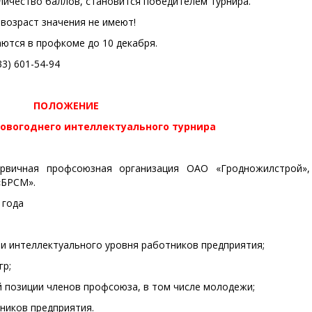
личество баллов, становится победителем турнира.
 возраст значения не имеют!
аются в профкоме до 10 декабря.
33) 601-54-94
ПОЛОЖЕНИЕ
овогоднего интеллектуального турнира
ервичная профсоюзная организация ОАО «Гродножилстрой»,
«БРСМ».
 года
 и интеллектуального уровня работников предприятия;
гр;
 позиции членов профсоюза, в том числе молодежи;
тников предприятия.