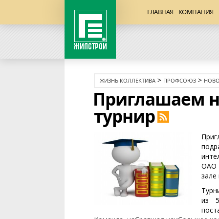
ГЛАВНАЯ
КОМПАНИЯ
>
>
ЖИЗНЬ КОЛЛЕКТИВА
ПРОФСОЮЗ
НОВО
Приглашаем н
турнир
Приг
подр
инте
ОАО 
зале 
Турн
из 
пост