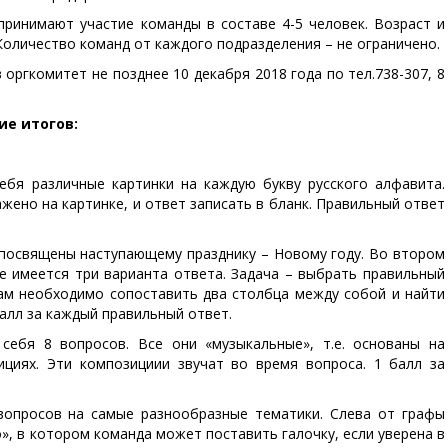
 принимают участие команды в составе 4-5 человек. Возраст и
Количество команд от каждого подразделения – не ограничено.
 оргкомитет не позднее 10 декабря 2018 года по тел.738-307, 8
ие итогов:
бя различные картинки на каждую букву русского алфавита.
жено на картинке, и ответ записать в бланк. Правильный ответ
посвящены наступающему празднику – Новому году. Во втором
е имеется три варианта ответа. Задача – выбрать правильный
ам необходимо сопоставить два столбца между собой и найти
балл за каждый правильный ответ.
ебя 8 вопросов. Все они «музыкальные», т.е. основаны на
циях. Эти композициии звучат во время вопроса. 1 балл за
вопросов на самые разнообразные тематики. Слева от графы
о», в котором команда может поставить галочку, если уверена в