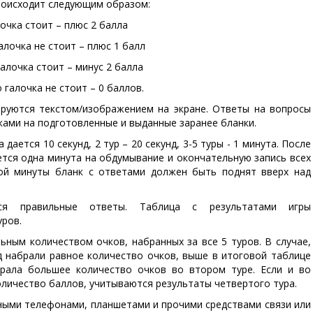
роисходит следующим образом:
лочка стоит – плюс 2 балла
алочка не стоит – плюс 1 балл
галочка стоит – минус 2 балла
 галочка не стоит – 0 баллов.
руются текстом/изображением на экране. Ответы на вопросы
ками на подготовленные и выданные заранее бланки.
дается 10 секунд, 2 тур – 20 секунд, 3-5 туры - 1 минута. После
ется одна минута на обдумывание и окончательную запись всех
той минуты бланк с ответами должен быть поднят вверх над
ся правильные ответы. Таблица с результатами игры
уров.
ным количеством очков, набранных за все 5 туров. В случае,
д набрали равное количество очков, выше в итоговой таблице
брала большее количество очков во втором туре. Если и во
оличество баллов, учитываются результаты четвертого тура.
ными телефонами, планшетами и прочими средствами связи или