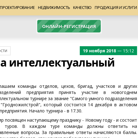
ПРОЕКТИРОВАНИЕ
НЕДВИЖИМОСТЬ
КАЧЕСТВО
ПРОДУКЦИЯ И УСЛУГИ
ОНЛАЙН-РЕГИСТРАЦИЯ
19 ноября 2018
— 15:12
СТИ
а интеллектуальный
лашаем команды отделов, цехов, бригад, участков и других
азделений предприятия принять участие в новогоднем
ллектуальном турнире за звание "Самого умного подразделения
"Гродножилстрой", который состоится 14 декабря в актовом
предприятия. Начало турнира - в 17.30.
ир посвящен наступающему празднику - Новому году - и состоит
5 туров. В каждом туре команды должны ответить на
авленные вопросы. За правильные ответы начисляются баллы.