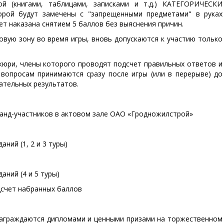
ой (книгами, таблицами, записками и т.д.) КАТЕГОРИЧЕСКИ
рой будут замечены с "запрещенными предметами" в руках
ет наказана снятием 5 баллов без выяснения причин.
овую зону во время игры, вновь допускаются к участию только
юри, члены которого проводят подсчет правильных ответов и
 вопросам принимаются сразу после игры (или в перерыве) до
ательных результатов.
оманд-участников в актовом зале ОАО «Гродножилстрой»
аний (1, 2 и 3 туры)
аний (4 и 5 туры)
одсчет набранных баллов
 награждаются дипломами и ценными призами на торжественном