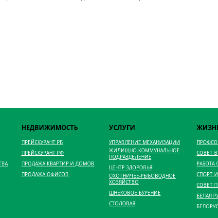
НЕДВИЖИМОСТЬ
УСЛУГИ
ЖИЗН
ПРЕЙСКУРАНТ РБ
УПРАВЛЕНИЕ МЕХАНИЗАЦИИ
ПРОФС
ЖИЛИЩНО-КОММУНАЛЬНОЕ
ПРЕЙСКУРАНТ РФ
СОВЕТ 
ПОДРАЗДЕЛЕНИЕ
ТВА
ПРОДАЖА КВАРТИР И ДОМОВ
РАБОТА
ЦЕНТР ЗДОРОВЬЯ
ПРОДАЖА ОФИСОВ
СПОРТ И
ОХОТНИЧЬЕ-РЫБОВОДНОЕ
ХОЗЯЙСТВО
СОВЕТ 
ШНЕКОВОЕ БУРЕНИЕ
БЕЛАЯ Р
СТОЛОВАЯ
БЕЛОРУ