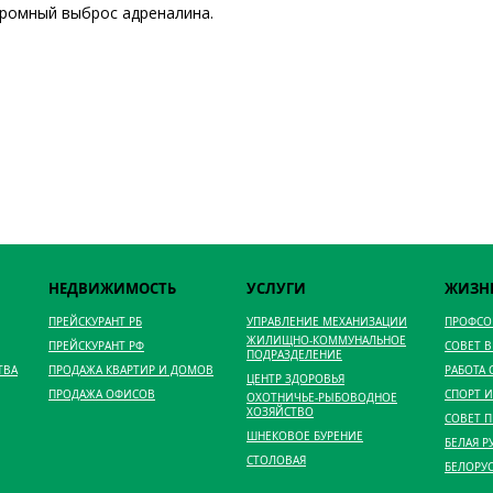
громный выброс адреналина.
НЕДВИЖИМОСТЬ
УСЛУГИ
ЖИЗН
ПРЕЙСКУРАНТ РБ
УПРАВЛЕНИЕ МЕХАНИЗАЦИИ
ПРОФС
ЖИЛИЩНО-КОММУНАЛЬНОЕ
ПРЕЙСКУРАНТ РФ
СОВЕТ 
ПОДРАЗДЕЛЕНИЕ
ТВА
ПРОДАЖА КВАРТИР И ДОМОВ
РАБОТА
ЦЕНТР ЗДОРОВЬЯ
ПРОДАЖА ОФИСОВ
СПОРТ И
ОХОТНИЧЬЕ-РЫБОВОДНОЕ
ХОЗЯЙСТВО
СОВЕТ 
ШНЕКОВОЕ БУРЕНИЕ
БЕЛАЯ Р
СТОЛОВАЯ
БЕЛОРУ