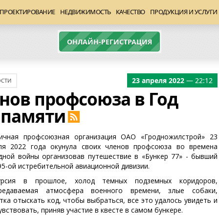
ПРОЕКТИРОВАНИЕ
НЕДВИЖИМОСТЬ
КАЧЕСТВО
ПРОДУКЦИЯ И УСЛУГИ
ОНЛАЙН-РЕГИСТРАЦИЯ
23 апреля 2022
— 22:12
СТИ
нов профсоюза в Год
 памяти
ичная профсоюзная организация ОАО «Гродножилстрой» 23
ля 2022 года окунула своих членов профсоюза во времена
дной войны организовав путешествие в «Бункер 77» - бывший
95-ой истребительной авиационной дивизии.
урсия в прошлое, холод темных подземных коридоров,
редаваемая атмосфера военного времени, злые собаки,
тка отыскать код, чтобы выбраться, все это удалось увидеть и
увствовать, приняв участие в квесте в самом бункере.