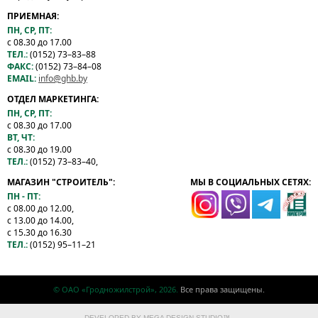
ПРИЕМНАЯ:
ПН, СР, ПТ:
с 08.30 до 17.00
ТЕЛ.:
(0152) 73–83–88
ФАКС:
(0152) 73–84–08
EMAIL:
info@ghb.by
ОТДЕЛ МАРКЕТИНГА:
ПН, СР, ПТ:
с 08.30 до 17.00
ВТ, ЧТ:
с 08.30 до 19.00
ТЕЛ.:
(0152) 73–83–40,
МАГАЗИН "СТРОИТЕЛЬ":
МЫ В СОЦИАЛЬНЫХ СЕТЯХ:
ПН - ПТ:
с 08.00 до 12.00,
с 13.00 до 14.00,
с 15.30 до 16.30
ТЕЛ.:
(0152) 95–11–21
© ОАО «Гродножилстрой», 2026.
Все права защищены.
DEVELOPED BY
MEGA DESIGN-STUDIO
™