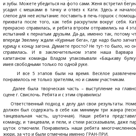
и зубы. Можете убедиться на фото сами. Женя встретил бегун
усадил с мешками в тачку и отвёз к Кати. Здесь и начало
слепое для неё испытание: поставить в печь горшок с помощ
прихвата после того, как тебя раскрутили вокруг себя. Ка
прекрасно справилась, и ребята втроём отправились на 4 эт
испытаний к пернатым друзьям. Да-да, именно так, потому ч
впереди Эвелину ждали «Куриные бега», где надо было загна
курицу к концу загона. Думаете просто? Не тут-то было, но о
справилась. И в заключительном этапе наша Варвара
капитаном команды Владом упаковывали «Бацькаву булку
имея свободными только по одной руке.
И все 5 этапов были на время. Весёлое развлечен
понравилось не только зрителям, но и самим участникам.
Далее была творческая часть – выступление на главн
сцене г. Свислочь. Ребята и с этим справились!
Ответственный подход к делу дал свои результаты. Ном
должен был содержать в себе как минимум три жанра (песн
танцевальная часть, шуточная). Наши ребята представи
команду, и танцевали, и пели, и стихи рассказывали, даже па
шуток отмочили. Понравились наши ребята многочисленно
жюри, за что и были отмечены именно ГРАН-ПРИ.