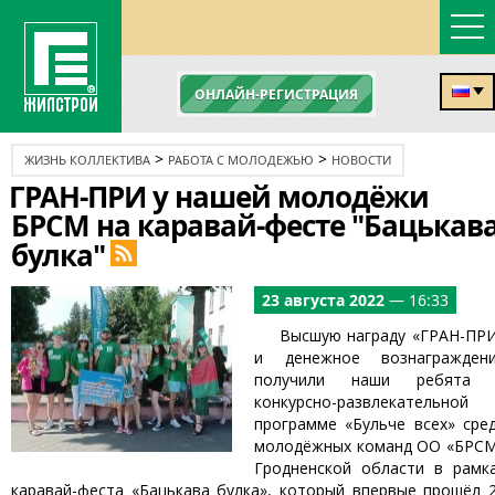
ОНЛАЙН-РЕГИСТРАЦИЯ
>
>
ЖИЗНЬ КОЛЛЕКТИВА
РАБОТА С МОЛОДЕЖЬЮ
НОВОСТИ
ГРАН-ПРИ у нашей молодёжи
БРСМ на каравай-фесте "Бацькав
булка"
23 августа 2022
— 16:33
Высшую награду «ГРАН-ПР
и денежное вознагражден
получили наши ребята 
конкурсно-развлекательной
программе «Бульче всех» сре
молодёжных команд ОО «БРС
Гродненской области в рамк
каравай-феста «Бацькава булка», который впервые прошёл 