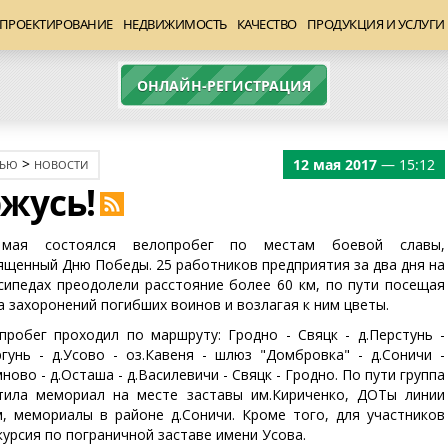
ПРОЕКТИРОВАНИЕ
НЕДВИЖИМОСТЬ
КАЧЕСТВО
ПРОДУКЦИЯ И УСЛУГИ
ОНЛАЙН-РЕГИСТРАЦИЯ
>
12 мая 2017
— 15:12
ЖЬЮ
НОВОСТИ
ржусь!
 мая состоялся велопробег по местам боевой славы,
ященный Дню Победы. 25 работников предприятия за два дня на
сипедах преодолели расстояние более 60 км, по пути посещая
а захоронений погибших воинов и возлагая к ним цветы.
пробег проходил по маршруту: Гродно - Свяцк - д.Перстунь -
ргунь - д.Усово - оз.Кавеня - шлюз "Домбровка" - д.Соничи -
ново - д.Осташа - д.Василевичи - Свяцк - Гродно. По пути группа
тила мемориал на месте заставы им.Кириченко, ДОТы линии
, мемориалы в районе д.Соничи. Кроме того, для участников
курсия по пограничной заставе имени Усова.