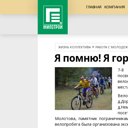
ГЛАВНАЯ
КОМПАНИЯ
>
ЖИЗНЬ КОЛЛЕКТИВА
РАБОТА С МОЛОДЕ
Я помню! Я го
7-8
посв
вело
мест
Вело
д.До
д.Нем
посе
Молотова, памятник пограничникам
велопробега была организована экс