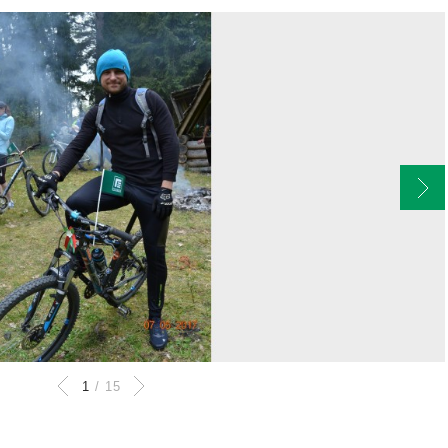
1
/
15