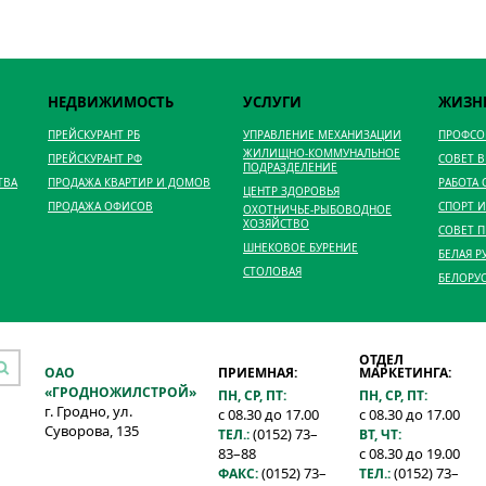
НЕДВИЖИМОСТЬ
УСЛУГИ
ЖИЗН
ПРЕЙСКУРАНТ РБ
УПРАВЛЕНИЕ МЕХАНИЗАЦИИ
ПРОФС
ЖИЛИЩНО-КОММУНАЛЬНОЕ
ПРЕЙСКУРАНТ РФ
СОВЕТ 
ПОДРАЗДЕЛЕНИЕ
ТВА
ПРОДАЖА КВАРТИР И ДОМОВ
РАБОТА
ЦЕНТР ЗДОРОВЬЯ
ПРОДАЖА ОФИСОВ
СПОРТ И
ОХОТНИЧЬЕ-РЫБОВОДНОЕ
ХОЗЯЙСТВО
СОВЕТ 
ШНЕКОВОЕ БУРЕНИЕ
БЕЛАЯ Р
СТОЛОВАЯ
БЕЛОРУ
ОТДЕЛ
ОАО
ПРИЕМНАЯ:
МАРКЕТИНГА:
«ГРОДНОЖИЛСТРОЙ»
ПН, СР, ПТ:
ПН, СР, ПТ:
г. Гродно, ул.
с 08.30 до 17.00
с 08.30 до 17.00
Суворова, 135
(0152) 73–
ТЕЛ.:
ВТ, ЧТ:
83–88
с 08.30 до 19.00
(0152) 73–
(0152) 73–
ФАКС:
ТЕЛ.: