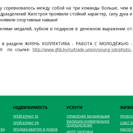
ду соревновалось между собой на три команды больше, чем в
дразделений Жилстроя проявили стойкий характер, силу духа и
роявили спортивные навыки!
телями медалей, кубков и подарков в денежном выражении от
ть в разделе ЖИЗНЬ КОЛЛЕКТИВА - РАБОТА С МОЛОДЁЖЬЮ -
Х по ссылке:
http://www.ghb.by/ru/trade-union/young-job/photo-
НЕДВИЖИМОСТЬ
УСЛУГИ
ЖИЗН
ПРЕЙСКУРАНТ РБ
УПРАВЛЕНИЕ МЕХАНИЗАЦИИ
ПРОФС
ЖИЛИЩНО-КОММУНАЛЬНОЕ
ПРЕЙСКУРАНТ РФ
СОВЕТ 
ПОДРАЗДЕЛЕНИЕ
ТВА
ПРОДАЖА КВАРТИР И ДОМОВ
РАБОТА
ЦЕНТР ЗДОРОВЬЯ