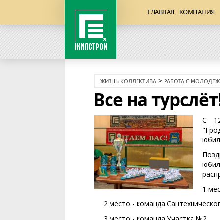
ГЛАВНАЯ
КОМПАНИЯ
>
ЖИЗНЬ КОЛЛЕКТИВА
РАБОТА С МОЛОДЕ
Все на турслёт
С 1
"Гро
юбил
Позд
юбил
расп
1 ме
2 место - команда Сантехническог
3 место - команда Участка №2.