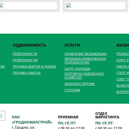
НЕДВИЖИМОСТЬ
УСЛУГИ
ЖИЗН
ПРЕЙСКУРАНТ РБ
УПРАВЛЕНИЕ МЕХАНИЗАЦИИ
ПРОФС
ЖИЛИЩНО-КОММУНАЛЬНОЕ
ПРЕЙСКУРАНТ РФ
СОВЕТ 
ПОДРАЗДЕЛЕНИЕ
ТВА
ПРОДАЖА КВАРТИР И ДОМОВ
РАБОТА
ЦЕНТР ЗДОРОВЬЯ
ПРОДАЖА ОФИСОВ
СПОРТ И
ОХОТНИЧЬЕ-РЫБОВОДНОЕ
ХОЗЯЙСТВО
СОВЕТ 
ШНЕКОВОЕ БУРЕНИЕ
БЕЛАЯ Р
СТОЛОВАЯ
БЕЛОРУ
ОТДЕЛ
ОАО
ПРИЕМНАЯ:
МАРКЕТИНГА:
«ГРОДНОЖИЛСТРОЙ»
ПН, СР, ПТ:
ПН, СР, ПТ:
г. Гродно, ул.
с 08.30 до 17.00
с 08.30 до 17.00